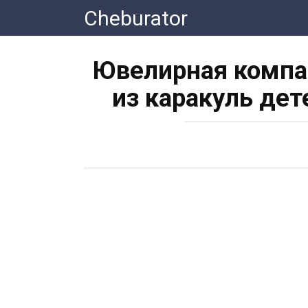
Перейти
Cheburator
к
контенту
Ювелирная компа
из каракуль дет