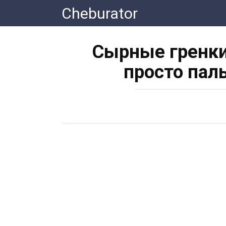
Перейти
Cheburator
к
контенту
Сырные гренки
просто пал