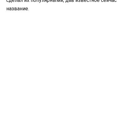
сделал их популярными, дав известное сейчас
название.