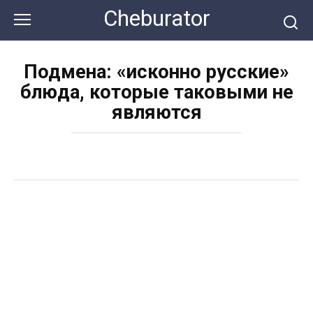
Перейти
Cheburator
к
контенту
Подмена: «исконно русские»
блюда, которые таковыми не
являются