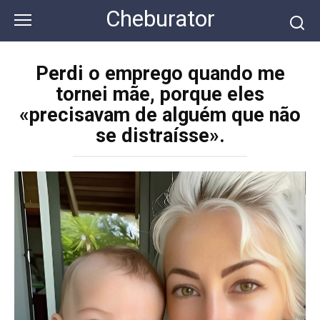
Перейти
Cheburator
к
контенту
Perdi o emprego quando me
tornei mãe, porque eles
«precisavam de alguém que não
se distraísse».