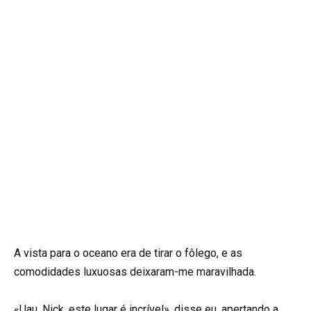
A vista para o oceano era de tirar o fôlego, e as
comodidades luxuosas deixaram-me maravilhada.
«Uau, Nick, este lugar é incrível», disse eu, apertando a