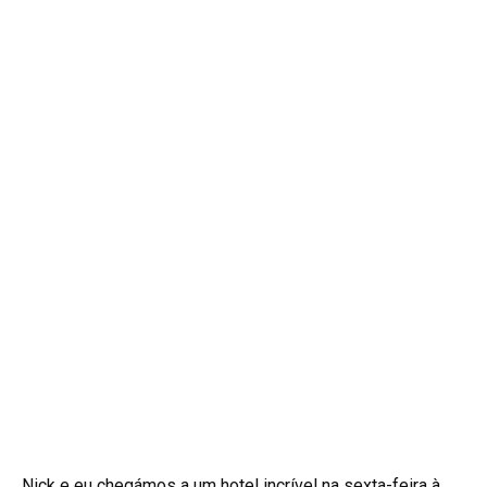
Nick e eu chegámos a um hotel incrível na sexta-feira à