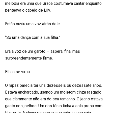
melodia era uma que Grace costumava cantar enquanto
penteava o cabelo de Lily.
Então ouviu uma voz atrás dele.
“Só uma dança com a sua filha.”
Era a voz de um garoto — áspera, fina, mas
surpreendentemente firme.
Ethan se virou.
O rapaz parecia ter uns dezesseis ou dezessete anos.
Estava encharcado, usando um moletom cinza rasgado
que claramente não era do seu tamanho. O jeans estava
gasto nos joelhos. Um dos tênis tinha a sola presa com
fita preta. A chuva escurecia seu cabelo, que caía