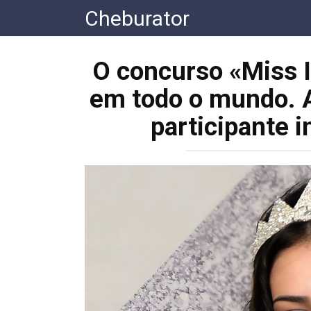
Перейти
Cheburator
к
контенту
O concurso «Miss I
em todo o mundo. A
participante i