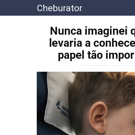
Перейти
Cheburator
к
контенту
Nunca imaginei 
levaria a conhec
papel tão impor