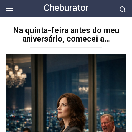
Перейти
Cheburator
к
контенту
Na quinta-feira antes do meu
aniversário, comecei a…