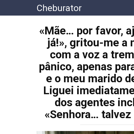
Перейти
Cheburator
к
контенту
«Mãe… por favor, a
já!», gritou-me a 
com a voz a trem
pânico, apenas para
e o meu marido de
Liguei imediatamen
dos agentes inc
«Senhora… talvez 