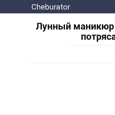
Перейти
Cheburator
к
контенту
Лунный маникюр В
потряс