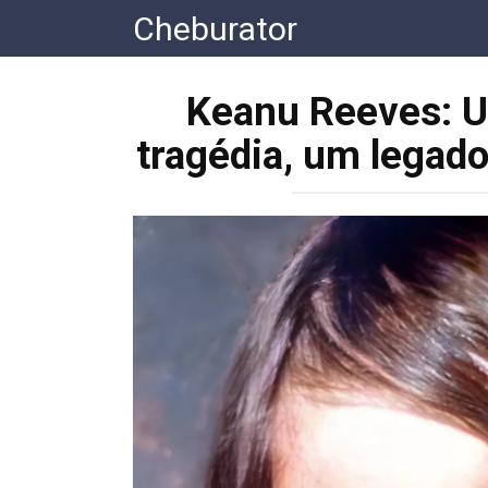
Перейти
Cheburator
к
контенту
Keanu Reeves: U
tragédia, um legado 