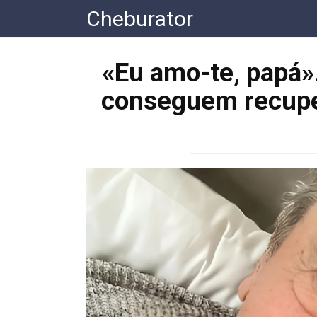
Перейти
Cheburator
к
контенту
«Eu amo-te, papá».
conseguem recupe