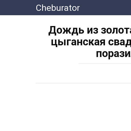
Перейти
Cheburator
к
контенту
Дождь из золота
цыганская свад
порази