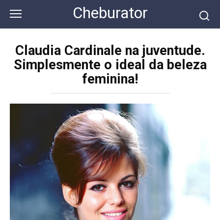
Перейти
Cheburator
к
контенту
Claudia Cardinale na juventude.
Simplesmente o ideal da beleza
feminina!