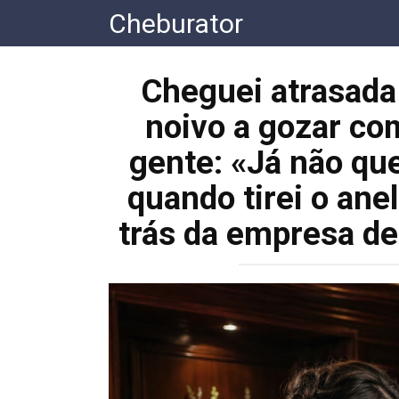
Перейти
Cheburator
к
контенту
Cheguei atrasada 
noivo a gozar com
gente: «Já não qu
quando tirei o anel
trás da empresa de