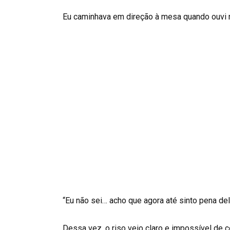
Eu caminhava em direção à mesa quando ouvi
“Eu não sei… acho que agora até sinto pena dela
Dessa vez, o riso veio claro e impossível de c