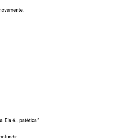
 novamente.
. Ela é… patética.”
onfundir.