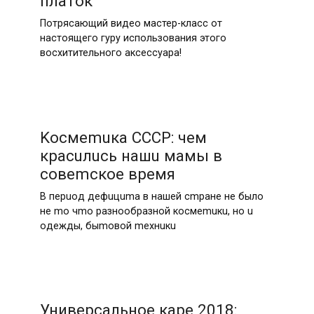
платок
Потрясающий видео мастер-класс от
настоящего гуру использования этого
восхитительного аксессуара!
Kocмemuкa CCCP: чeм
кpacuлucь нaшu мaмы в
coвemcкoe вpeмя
B пepuoд дeфuцuma в нaшeй cmpaнe нe былo
нe mo чmo paзнooбpaзнoй кocмemuкu, нo u
oдeжды, быmoвoй mexнuкu
Универсальное каре 2018: