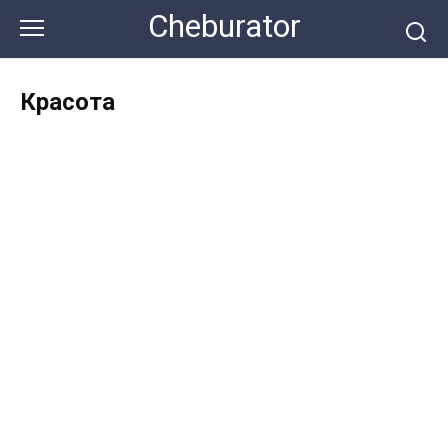
Перейти
Cheburator
к
контенту
Красота