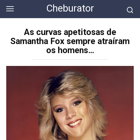
Перейти
Cheburator
к
контенту
As curvas apetitosas de
Samantha Fox sempre atraíram
os homens…