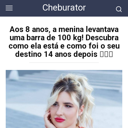
Перейти
Cheburator
к
контенту
Aos 8 anos, a menina levantava
uma barra de 100 kg! Descubra
como ela está e como foi o seu
destino 14 anos depois 🏋️‍♀️✨