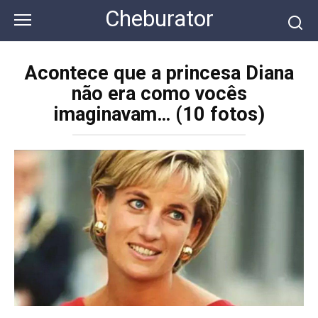
Перейти
Cheburator
к
контенту
Acontece que a princesa Diana
não era como vocês
imaginavam… (10 fotos)