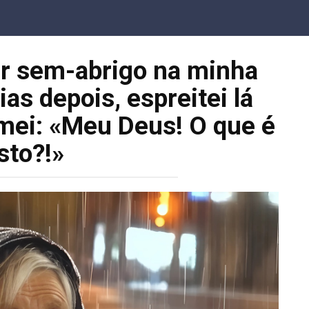
r sem-abrigo na minha
as depois, espreitei lá
amei: «Meu Deus! O que é
isto?!»