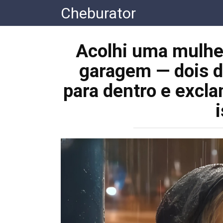
Перейти
Cheburator
к
контенту
Acolhi uma mulhe
garagem — dois di
para dentro e excl