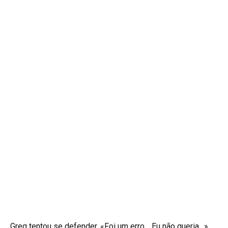
Greg tentou se defender. «Foi um erro… Eu não queria…»