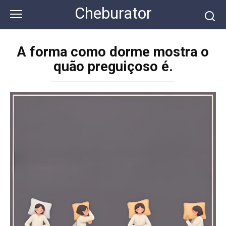
Перейти
Cheburator
к
контенту
A forma como dorme mostra o
quão preguiçoso é.