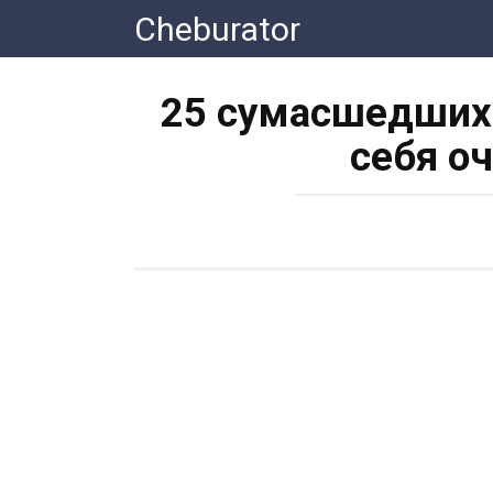
Перейти
Cheburator
к
контенту
25 сумасшедших 
себя о