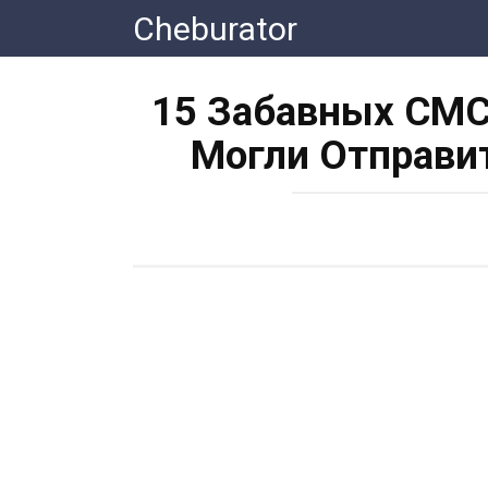
Перейти
Cheburator
к
контенту
15 Забавных СМС
Могли Отправит